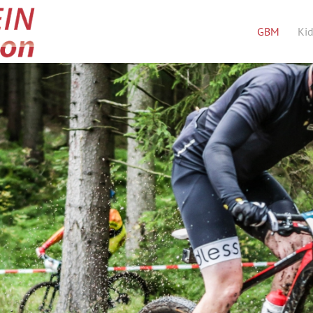
GBM
Ki