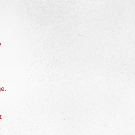
e
e.
t –